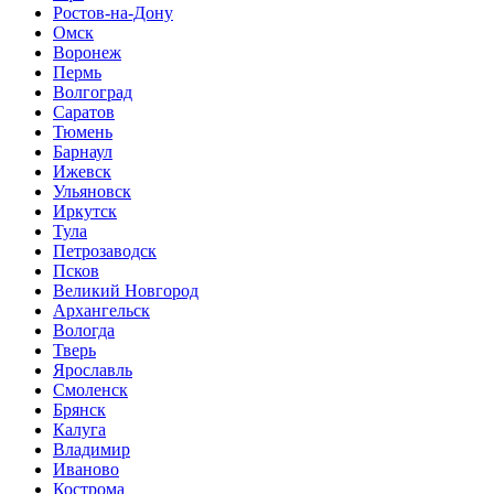
Ростов-на-Дону
Омск
Воронеж
Пермь
Волгоград
Саратов
Тюмень
Барнаул
Ижевск
Ульяновск
Иркутск
Тула
Петрозаводск
Псков
Великий Новгород
Архангельск
Вологда
Тверь
Ярославль
Смоленск
Брянск
Калуга
Владимир
Иваново
Кострома