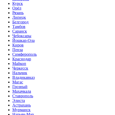
Курск
Орёл
Рязань
Липецк
Белгород
Тамбов
Саранск
Чебоксары
Йошкар-Ола
Киров
Пенза
Симферополь
Краснодар
Майкоп
Черкесск
Нальчик
Владикавказ
Магас
Грозный
Махачкала
Ставрополь
Элиста
Астрахань
Мурманск
Нарьян-Мар