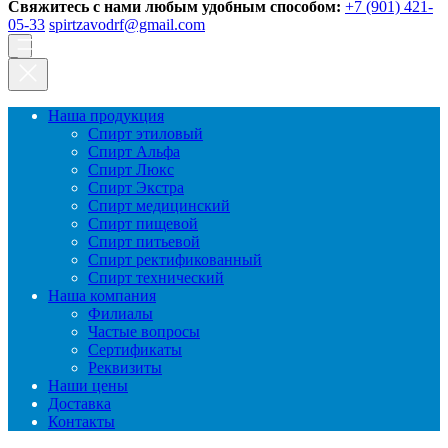
Свяжитесь с нами любым удобным способом:
+7 (901) 421-
05-33
spirtzavodrf@gmail.com
Наша продукция
Спирт этиловый
Спирт Альфа
Спирт Люкс
Спирт Экстра
Спирт медицинский
Спирт пищевой
Спирт питьевой
Спирт ректификованный
Спирт технический
Наша компания
Филиалы
Частые вопросы
Сертификаты
Реквизиты
Наши цены
Доставка
Контакты