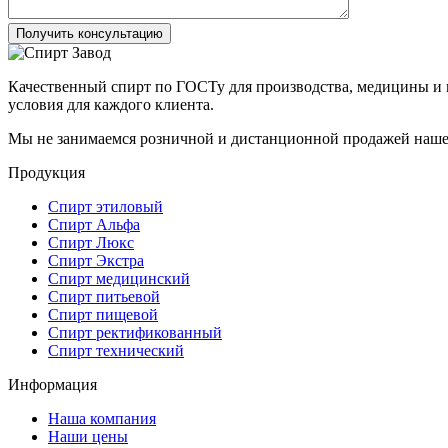
Получить консультацию
Качественный спирт по ГОСТу для производства, медицины и 
условия для каждого клиента.
Мы не занимаемся розничной и дистанционной продажей наше
Продукция
Спирт этиловый
Спирт Альфа
Спирт Люкс
Спирт Экстра
Спирт медицинский
Спирт питьевой
Спирт пищевой
Спирт ректификованный
Спирт технический
Информация
Наша компания
Наши цены