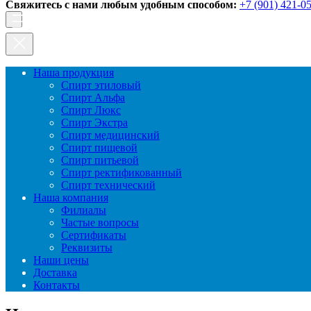
Свяжитесь с нами любым удобным способом:
+7 (901) 421-0
Наша продукция
Спирт этиловый
Спирт Альфа
Спирт Люкс
Спирт Экстра
Спирт медицинский
Спирт пищевой
Спирт питьевой
Спирт ректификованный
Спирт технический
Наша компания
Филиалы
Частые вопросы
Сертификаты
Реквизиты
Наши цены
Доставка
Контакты